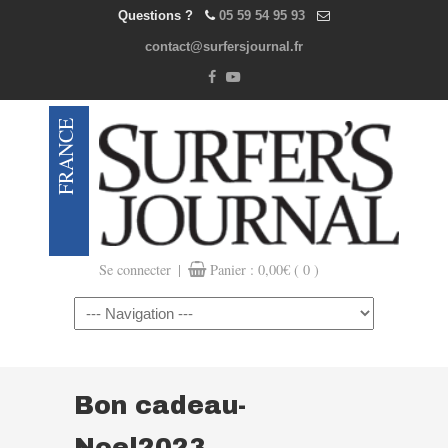
Questions ?
05 59 54 95 93
contact@surfersjournal.fr
|
Se connecter
Panier :
0,00
€
( 0 )
Navigation
Bon cadeau-
Noel2023