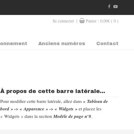
|
Se connecter
Panier :
0,00
€
( 0 )
bonnement
Anciens numéros
Contact
À propos de cette barre latérale...
Pour modifier cette barre latérale, allez dans
« Tableau de
bord » -> « Apparence » -> « Widgets »
et placez les
« Widgets » dans la section
Modèle de page n°8
.