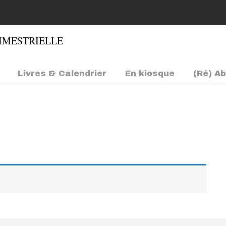
Livres & Calendrier
En kiosque
(Ré) A