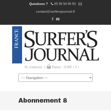
Questions ?
05 59 54 95 93
contact@surfersjournal.fr
|
Se connecter
Panier :
0,00
€
( 0 )
Navigation
Abonnement 8