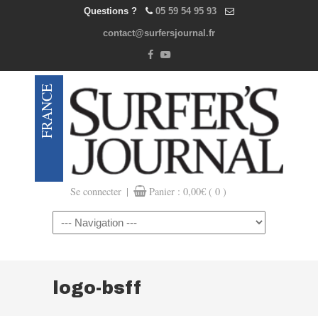
Questions ?
05 59 54 95 93
contact@surfersjournal.fr
|
Se connecter
Panier :
0,00
€
( 0 )
Navigation
logo-bsff