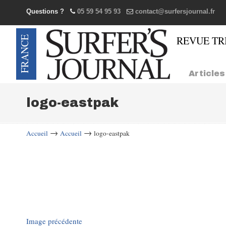
Questions ?
05 59 54 95 93
contact@surfersjournal.fr
Navigation
Articles
logo-eastpak
→
→
Accueil
Accueil
logo-eastpak
Image précédente