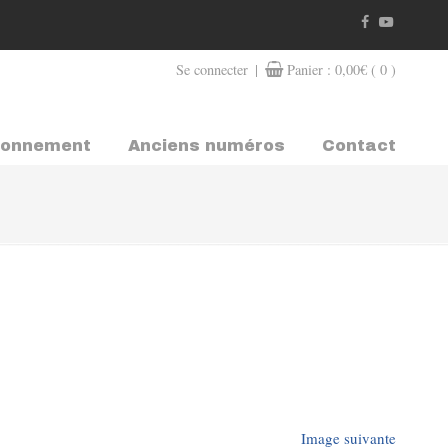
|
Se connecter
Panier :
0,00
€
( 0 )
bonnement
Anciens numéros
Contact
Image suivante