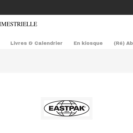
Livres & Calendrier
En kiosque
(Ré) A