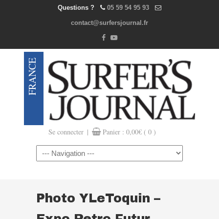
Questions ?
05 59 54 95 93
contact@surfersjournal.fr
|
Se connecter
Panier :
0,00
€
( 0 )
Navigation
Photo YLeToquin –
Expo Retro Futur