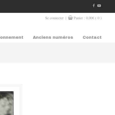
|
Se connecter
Panier :
0,00
€
( 0 )
bonnement
Anciens numéros
Contact