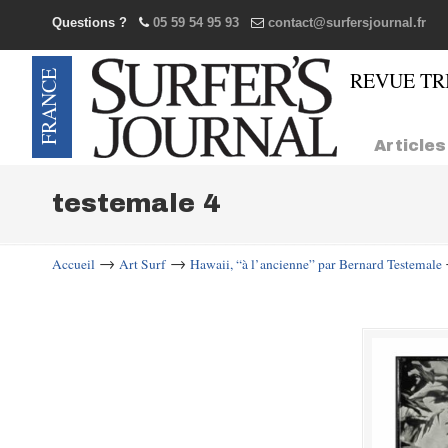
Questions ?
05 59 54 95 93
contact@surfersjournal.fr
Navigation
Articles
testemale 4
→
→
Accueil
Art Surf
Hawaii, “à l’ancienne” par Bernard Testemale