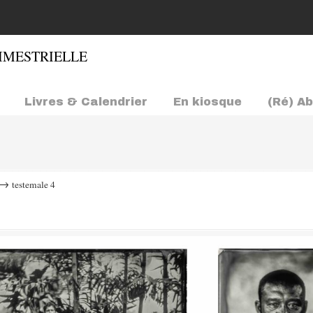
Livres & Calendrier
En kiosque
(Ré) A
→
testemale 4