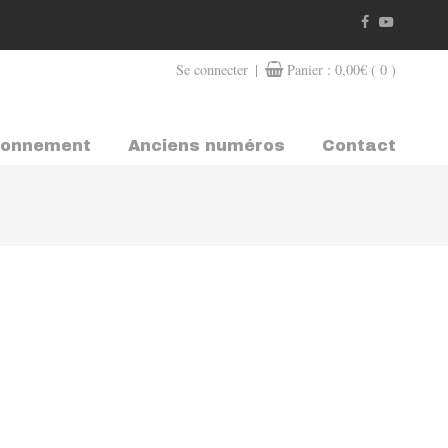
|
Se connecter
Panier :
0,00
€
( 0 )
bonnement
Anciens numéros
Contact