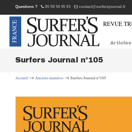
Questions ?
05 59 54 95 93
contact@surfersjournal.fr
Navigation
Articles
Surfers Journal n°105
→
→
Accueil
Anciens numéros
Surfers Journal n°105