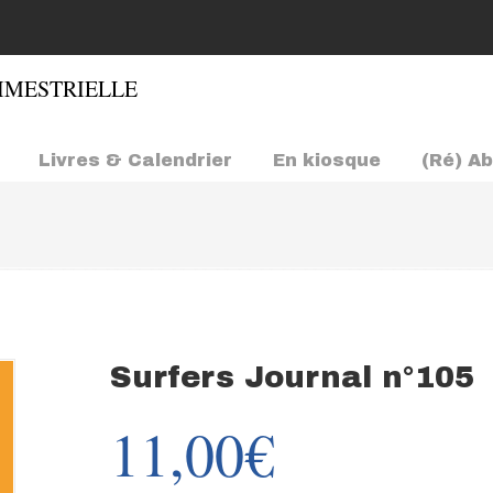
Livres & Calendrier
En kiosque
(Ré) A
Surfers Journal n°105
11,00
€