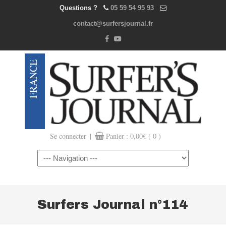
Questions ?
05 59 54 95 93
contact@surfersjournal.fr
|
Se connecter
Panier :
0,00
€
( 0 )
Navigation
Surfers Journal n°114