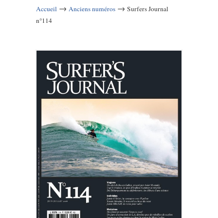
→
→
Accueil
Anciens numéros
Surfers Journal
n°114