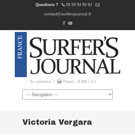
Questions ?
05 59 54 95 93
contact@surfersjournal.fr
|
Se connecter
Panier :
0,00
€
( 0 )
Navigation
Victoria Vergara