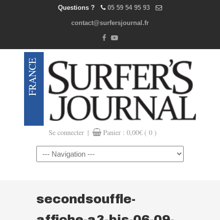
Questions ?
05 59 54 95 93
contact@surfersjournal.fr
|
Se connecter
Panier :
0,00
€
( 0 )
Navigation
secondsouffle-
affiche-a3-bis-06-09-