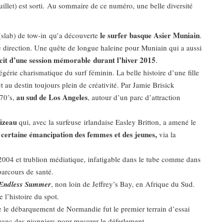
uillet) est sorti. Au sommaire de ce numéro, une belle diversité
le surfer basque Asier Muniain
 (slab) de tow-in qu’a découverte
.
e direction. Une quête de longue haleine pour Muniain qui a aussi
écit d’une session mémorable durant l’hiver 2015
.
égérie charismatique du surf féminin. La belle histoire d’une fille
au destin toujours plein de créativité. Par Jamie Brisick
au sud de Los Angeles
70’s,
, autour d’un parc d’attraction
oizeau
qui, avec la surfeuse irlandaise Easley Britton, a amené le
 certaine émancipation des femmes et des jeunes,
via la
004 et trublion médiatique, infatigable dans le tube comme dans
parcours de santé.
Endless Summer
, non loin de Jeffrey’s Bay, en Afrique du Sud.
l’histoire du spot.
 le débarquement de Normandie fut le premier terrain d’essai
 avec des pionniers pour mesurer le déferlement.