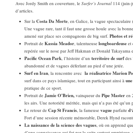
Avec Jordy Smith en couverture, le
Surfer’s Journal
114 (juin-j
d’articles.
Costa Da Morte
Sur la
, en Galice, la vague spectaculaire
Une vague rare, tant il faut une grosse houle avec la bonn
Photos et r
amené sur place ses compagnons de big surf.
Kassia Meador
longboardeuse
Portrait de
, talentueuse
et 
repérée sur le nose par Jeff Hakman et Donald Takayama et 
Pacific Ocean Park
territoire de surf
, l’histoire d’un
des 
abandonné et de vagues déferlant au pied d’une jetée.
Surf en Iran
la réalisatrice Marion P
, la rencontre avec
une
surf dans ce pays islamique, tout en participant ainsi à
pratique de ce sport.
Jamie O’Brien,
Pipe Master
Portrait de
vainqueur du
en 2
les airs. Une notoriété méritée, mais qui n’a pas été qu’un 
Cap St Francis
vague
d
Le retour de
, la fameuse
parfaite
‘
Fort d’une session récente mémorable, Derek Hynd raconte 
La naissance de la science des vagues
, où on apprend que
d’une connaissance qui fut par la suite surtout empirique,