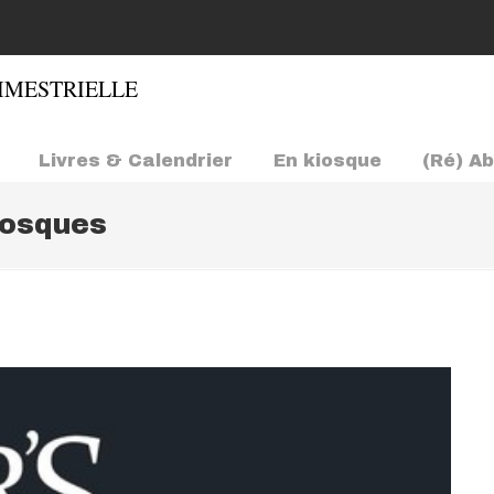
Livres & Calendrier
En kiosque
(Ré) A
iosques