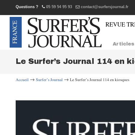
Questions ?
05 59 54 95 93
contact@surfersjournal.fr
Navigation
Articles
Le Surfer’s Journal 114 en k
→
→
Accueil
Surfer’s Journal
Le Surfer’s Journal 114 en kiosques