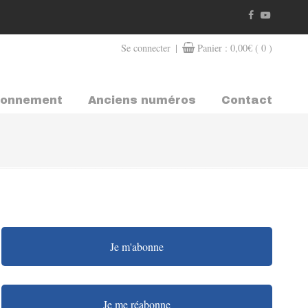
|
Se connecter
Panier :
0,00
€
( 0 )
bonnement
Anciens numéros
Contact
Je m'abonne
Je me réabonne