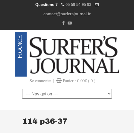
Questions ?
05 59 54 95 93
contact@surfersjournal.fr
|
Se connecter
Panier :
0,00
€
( 0 )
Navigation
114 p36-37