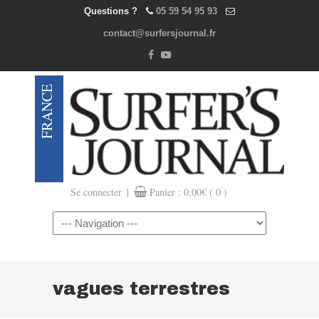
Questions ?
05 59 54 95 93
contact@surfersjournal.fr
|
Se connecter
Panier :
0,00
€
( 0 )
Navigation
vagues terrestres