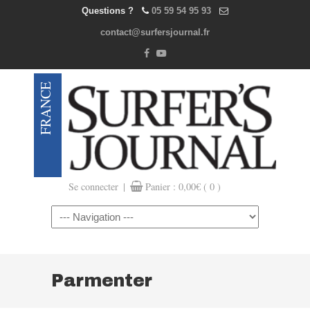
Questions ?
05 59 54 95 93
contact@surfersjournal.fr
|
Se connecter
Panier :
0,00
€
( 0 )
Navigation
Parmenter