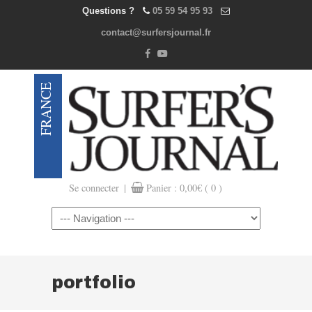
Questions ?
05 59 54 95 93
contact@surfersjournal.fr
|
Se connecter
Panier :
0,00
€
( 0 )
Navigation
portfolio