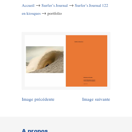
→
→
Accueil
Surfer’s Journal
Surfer’s Journal 122
→
en kiosques
portfolio
Image précédente
Image suivante
A propos