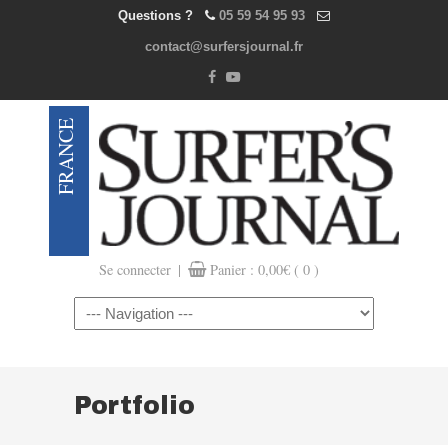
Questions ?
05 59 54 95 93
contact@surfersjournal.fr
|
Se connecter
Panier :
0,00
€
( 0 )
Navigation
Portfolio