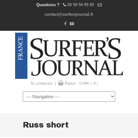
Questions ?
05 59 54 95 93
contact@surfersjournal.fr
|
Se connecter
Panier :
0,00
€
( 0 )
Navigation
Russ short