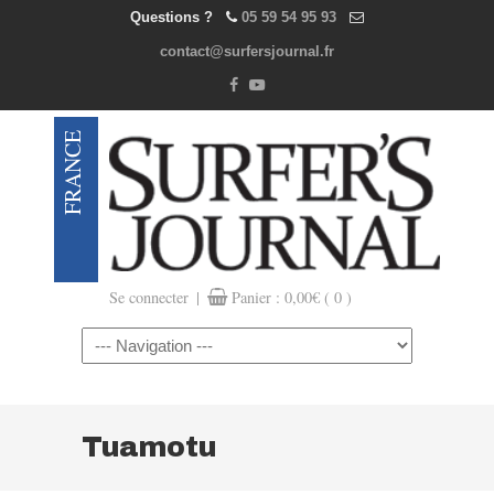
Questions ?
05 59 54 95 93
contact@surfersjournal.fr
|
Se connecter
Panier :
0,00
€
( 0 )
Navigation
Tuamotu