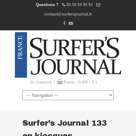
Questions ?
05 59 54 95 93
contact@surfersjournal.fr
|
Se connecter
Panier :
0,00
€
( 0 )
Navigation
Surfer’s Journal 133
en kiosques