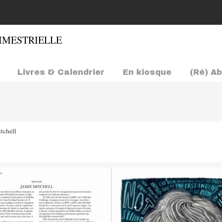
Livres & Calendrier
En kiosque
(Ré) A
tchell