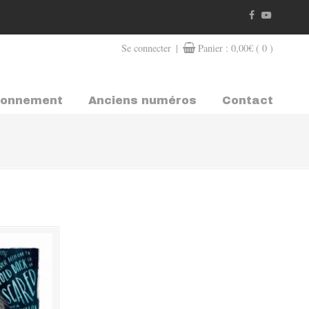
|
Se connecter
Panier :
0,00
€
( 0 )
bonnement
Anciens numéros
Contact