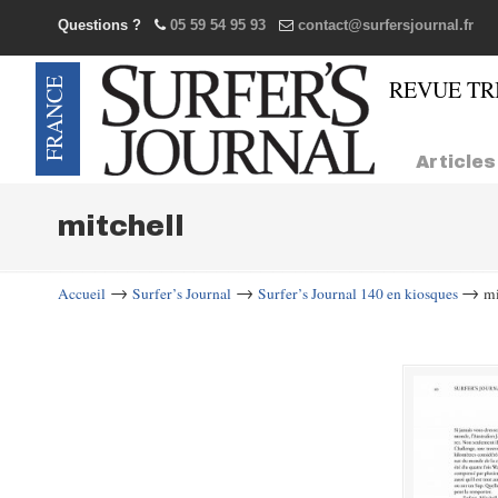
Questions ?
05 59 54 95 93
contact@surfersjournal.fr
Navigation
Articles
mitchell
→
→
→
Accueil
Surfer’s Journal
Surfer’s Journal 140 en kiosques
mi