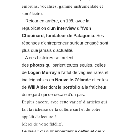
embruns, vocalises, gamme instrumentale et
son électro.
– Retour en arrière, en 199, avec la
republication d’
un interview d’Yvon
Chouinard, fondateur de Patagonia
. Ses
réponses d’entrepreneur surfeur engagé sont
plus que jamais d’actualité.
– A ces histoires se mêlent
des
photos
qui parlent toutes seules, celles
de
Logan Murray
à l’affût de vagues rares et
inatteignables en
Nouvelle-Zélande
et celles
de
Will Alder
dont le
portfolio
a la fraîcheur
du regard qui se décale d’un pas.
Et plus encore, avec cette variété d’articles qui
fait la richesse de la culture surf et de votre
appétit de lecture !
Merci de votre fidélité.
Le plaisir du surf appartient à celles et ceux