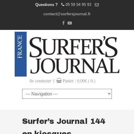
Questions ?
05 59 54 95 93
contact@surfersjournal.fr
|
Se connecter
Panier :
0,00
€
( 0 )
Navigation
Surfer’s Journal 144
en kiosques