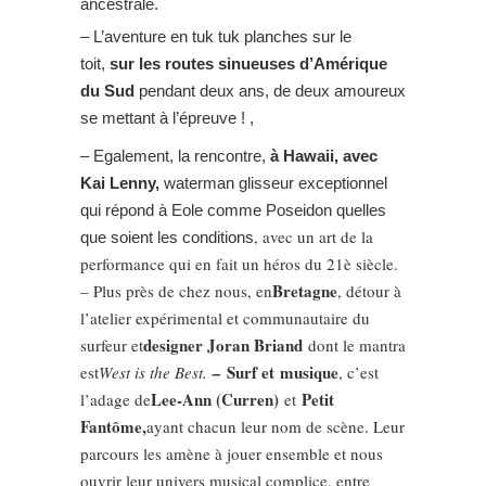
ancestrale.
– L’aventure en tuk tuk planches sur le
toit,
sur les routes sinueuses d’Amérique
du Sud
pendant deux ans, de deux amoureux
se mettant à l’épreuve ! ,
– Egalement, la rencontre,
à Hawaii, avec
Kai Lenny,
waterman glisseur exceptionnel
qui répond à Eole comme Poseidon quelles
, avec un art de la
que soient les conditions
performance qui en fait un héros du 21è siècle.
Bretagne
– Plus près de chez nous, en
, détour à
l’atelier expérimental et communautaire du
designer Joran Briand
surfeur et
dont le mantra
Surf et musique
est
West is the Best.
–
, c’est
Lee-Ann (Curren)
Petit
l’adage de
et
Fantôme,
ayant chacun leur nom de scène. Leur
parcours les amène à jouer ensemble et nous
ouvrir leur univers musical complice, entre