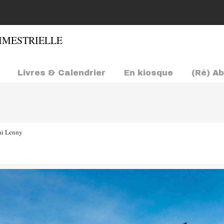
Livres & Calendrier
En kiosque
(Ré) A
i Lenny