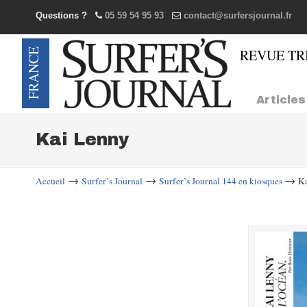
Questions ?
05 59 54 95 93
contact@surfersjournal.fr
Navigation
Articles
Kai Lenny
→
→
→
Accueil
Surfer’s Journal
Surfer’s Journal 144 en kiosques
Ka