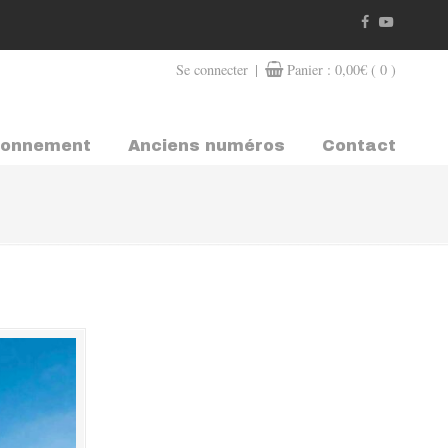
|
Se connecter
Panier :
0,00
€
( 0 )
bonnement
Anciens numéros
Contact