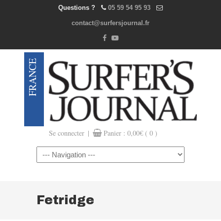
Questions ?
05 59 54 95 93
contact@surfersjournal.fr
|
Se connecter
Panier :
0,00
€
( 0 )
Navigation
Fetridge