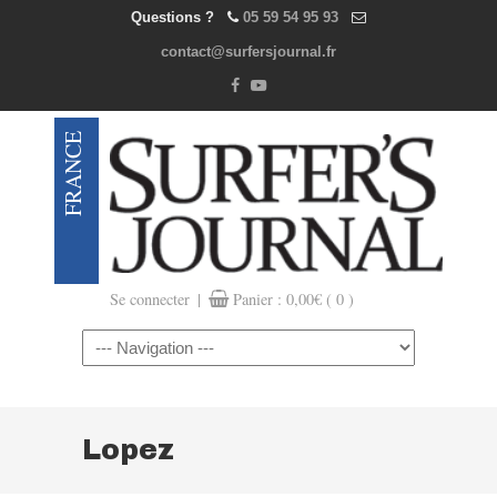
Questions ?
05 59 54 95 93
contact@surfersjournal.fr
|
Se connecter
Panier :
0,00
€
( 0 )
Navigation
Lopez