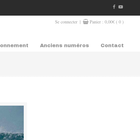
|
Se connecter
Panier :
0,00
€
( 0 )
bonnement
Anciens numéros
Contact