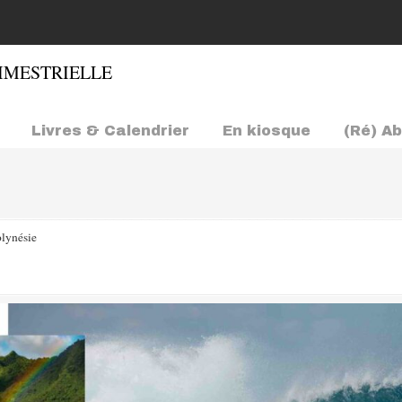
Livres & Calendrier
En kiosque
(Ré) A
lynésie