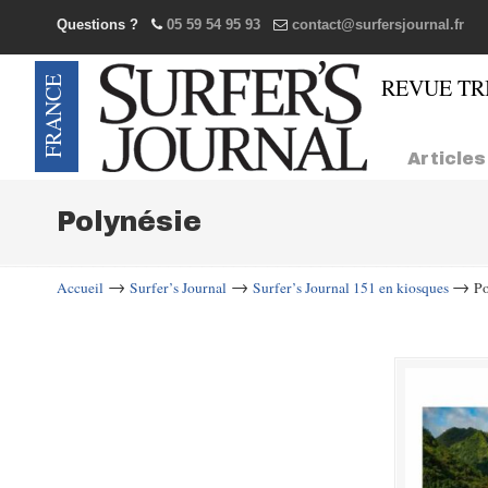
Questions ?
05 59 54 95 93
contact@surfersjournal.fr
Navigation
Articles
Polynésie
→
→
→
Accueil
Surfer’s Journal
Surfer’s Journal 151 en kiosques
Po