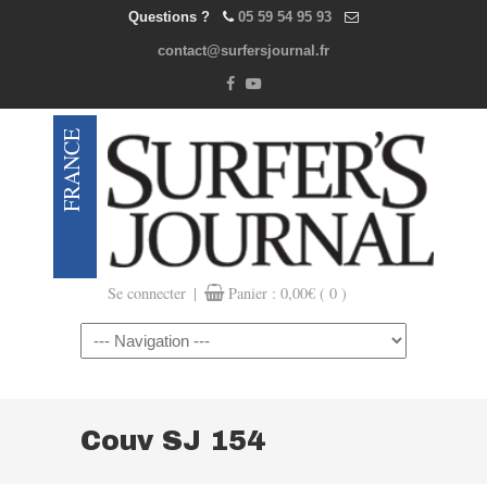
Questions ?
05 59 54 95 93
contact@surfersjournal.fr
|
Se connecter
Panier :
0,00
€
( 0 )
Navigation
Couv SJ 154