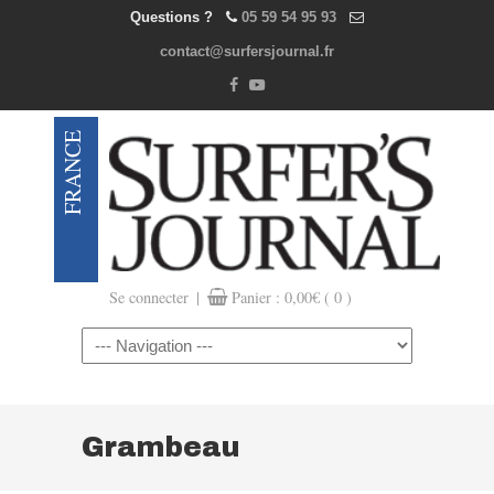
Questions ?
05 59 54 95 93
contact@surfersjournal.fr
|
Se connecter
Panier :
0,00
€
( 0 )
Navigation
Grambeau