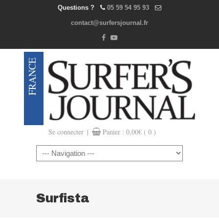
Questions ?
05 59 54 95 93
contact@surfersjournal.fr
|
Se connecter
Panier :
0,00
€
( 0 )
Navigation
Surfista