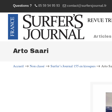
Questions ?
05 59 54 95 93
contact@surfersjournal.fr
Navigation
Articles
Arto Saari
→
→
→
Accueil
Non classé
Surfer’s Journal 155 en kiosques
Arto Sa