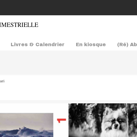
Livres & Calendrier
En kiosque
(Ré) A
ari