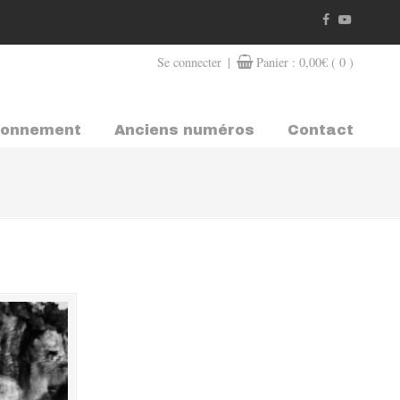
|
Se connecter
Panier :
0,00
€
( 0 )
bonnement
Anciens numéros
Contact