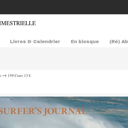
Livres & Calendrier
En kiosque
(Ré) A
→
s
159 Couv 13 €