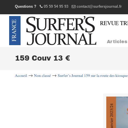
Questions ?
05 59 54 95 93
contact@surfersjournal.fr
Navigation
Articles
159 Couv 13 €
→
→
Accueil
Non classé
Surfer’s Journal 159 sur la route des kiosque