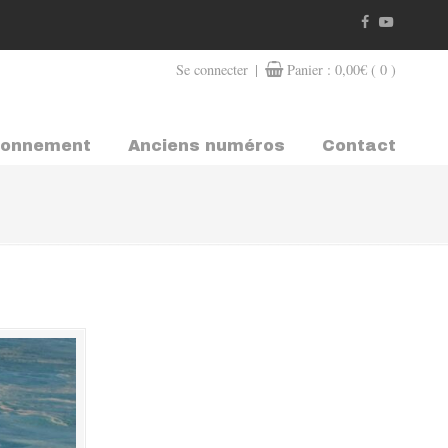
|
Se connecter
Panier :
0,00
€
( 0 )
bonnement
Anciens numéros
Contact