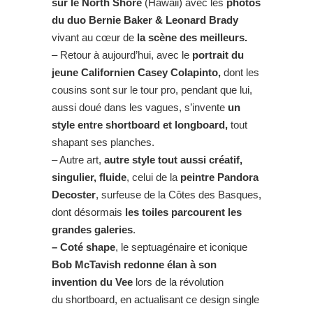
sur le North Shore
(Hawaii) avec les
photos
du duo Bernie Baker & Leonard Brady
vivant au cœur de
la scène des meilleurs.
– Retour à aujourd’hui, avec le
portrait du
jeune Californien Casey Colapinto,
dont les
cousins sont sur le tour pro, pendant que lui,
aussi doué dans les vagues, s’invente
un
style entre shortboard et longboard,
tout
shapant ses planches.
– Autre art,
autre style tout aussi créatif,
singulier, fluide
, celui de la
peintre Pandora
Decoster
, surfeuse de la Côtes des Basques,
dont désormais
les toiles parcourent les
grandes galeries
.
– Coté shape
, le septuagénaire et iconique
Bob McTavish redonne élan à son
invention du Vee
lors de la révolution
du shortboard, en actualisant ce design single