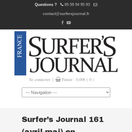
Questions ?
05 59 54 95 93
contact@surfersjournal.fr
|
Se connecter
Panier :
0,00
€
( 0 )
Navigation
Surfer’s Journal 161
(avril-mai) en