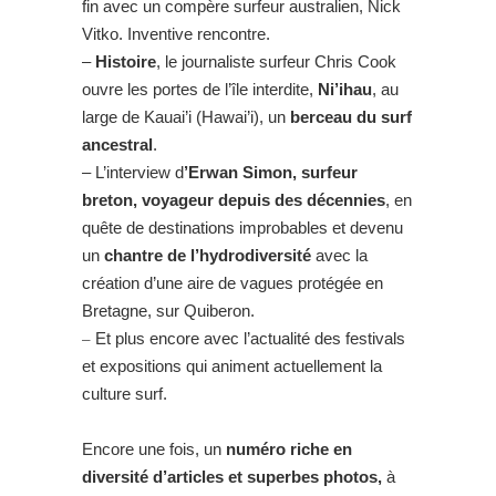
fin avec un compère surfeur australien, Nick
Vitko. Inventive rencontre.
–
Histoire
, le journaliste surfeur Chris Cook
ouvre les portes de l’île interdite,
Ni’ihau
, au
large de Kauai’i (Hawai’i), un
berceau du surf
ancestral
.
– L’interview d
’Erwan Simon, surfeur
breton, voyageur depuis des décennies
, en
quête de destinations improbables et devenu
un
chantre de l’hydrodiversité
avec la
création d’une aire de vagues protégée en
Bretagne, sur Quiberon.
–
Et plus encore avec l’actualité des festivals
et expositions qui animent actuellement la
culture surf.
Encore une fois, un
numéro riche en
diversité d’articles et superbes photos,
à