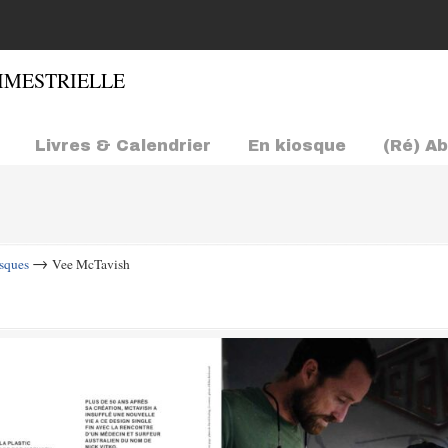
Livres & Calendrier
En kiosque
(Ré) A
→
osques
Vee McTavish