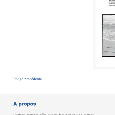
Image précédente
A propos
Surfer’s Journal offre quatre fois par an une source