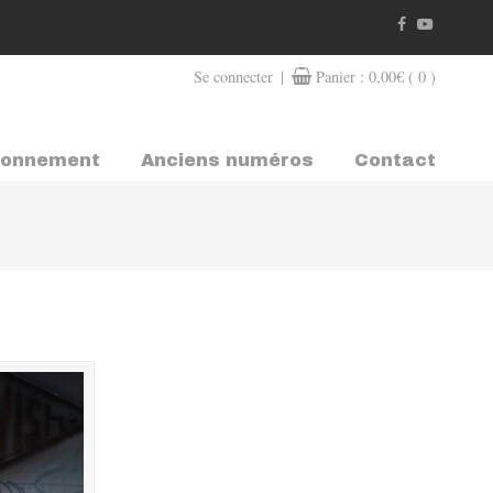
|
Se connecter
Panier :
0,00
€
( 0 )
bonnement
Anciens numéros
Contact