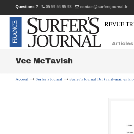
Questions ?
05 59 54 95 93
contact@surfersjournal.fr
Navigation
Articles
Vee McTavish
→
→
Accueil
Surfer’s Journal
Surfer’s Journal 161 (avril-mai) en ki