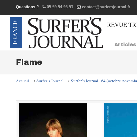
Questions ?
05 59 54 95 93
contact@surfersjournal.fr
Navigation
Articles
Flame
→
→
Accueil
Surfer’s Journal
Surfer’s Journal 164 (octobre-novemb