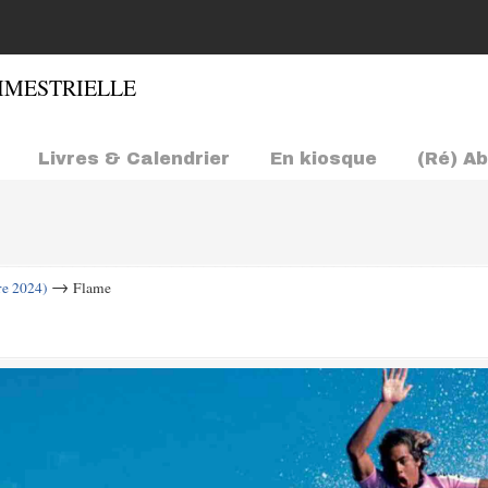
Livres & Calendrier
En kiosque
(Ré) A
→
re 2024)
Flame