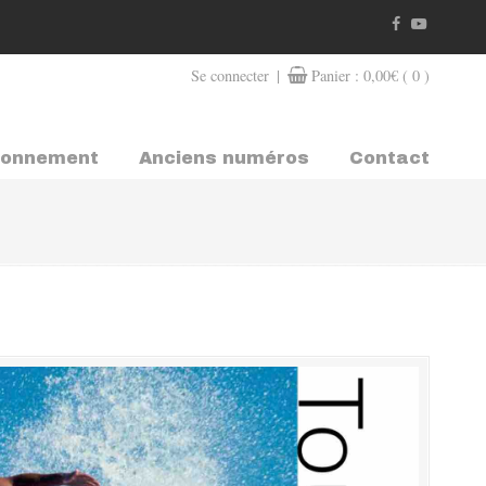
|
Se connecter
Panier :
0,00
€
( 0 )
bonnement
Anciens numéros
Contact