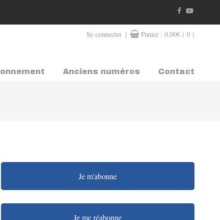
|
Se connecter
Panier :
0,00
€
( 0 )
bonnement
Anciens numéros
Contact
Je m'abonne
Je me réabonne