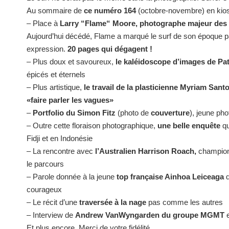
Au sommaire de
ce numéro 164
(octobre-novembre) en kiosq
– Place à
Larry “Flame“ Moore, photographe majeur des 8
Aujourd’hui décédé, Flame a marqué le surf de son époque pa
expression.
20 pages qui dégagent !
– Plus doux et savoureux,
le kaléidoscope d’images de Pat
épicés et éternels
– Plus artistique,
le travail de la plasticienne Myriam Sant
«faire parler les vagues»
–
Portfolio du Simon Fitz
(photo de
couverture
), jeune ph
– Outre cette floraison photographique,
une belle enquête
qu
Fidji et en Indonésie
– La rencontre avec
l’Australien Harrison Roach,
champion 
le parcours
– Parole donnée à la jeune
top française Ainhoa Leiceaga
q
courageux
– Le récit d’une
traversée à la nage
pas comme les autres
– Interview de
Andrew VanWyngarden du groupe MGMT
e
Et plus encore. Merci de votre fidélité