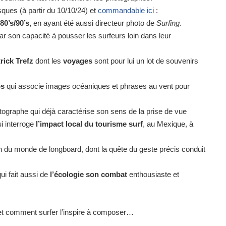
ues (à partir du 10/10/24) et
commandable ic
i :
0’s/90’s,
en ayant été aussi directeur photo de
Surfing
.
r son capacité à pousser les surfeurs loin dans leur
rick Trefz
dont les
voyages
sont pour lui un lot de souvenirs
os
qui associe images océaniques et phrases au vent pour
otographe qui déjà caractérise son sens de la prise de vue
i interroge
l’impact local du tourisme surf
, au Mexique, à
du monde de longboard, dont la quête du geste précis conduit
ui fait aussi de
l’écologie son combat
enthousiaste et
t comment surfer l’inspire à composer…