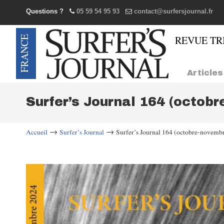
Questions ?
05 59 54 95 93
contact@surfersjournal.fr
Navigation
Articles
Surfer’s Journal 164 (octob
→
→
Accueil
Surfer’s Journal
Surfer’s Journal 164 (octobre-novemb