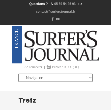
Questions ?
05 59 54 95 93
contact@surfersjournal.fr
|
Se connecter
Panier :
0,00
€
( 0 )
Navigation
Trefz