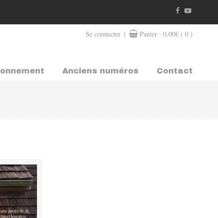
|
Se connecter
Panier :
0,00
€
( 0 )
bonnement
Anciens numéros
Contact