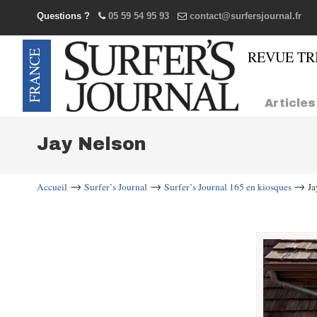
Questions ?
05 59 54 95 93
contact@surfersjournal.fr
Navigation
Articles
Jay Nelson
→
→
→
Accueil
Surfer’s Journal
Surfer’s Journal 165 en kiosques
Ja