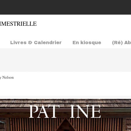
Livres & Calendrier
En kiosque
(Ré) A
y Nelson