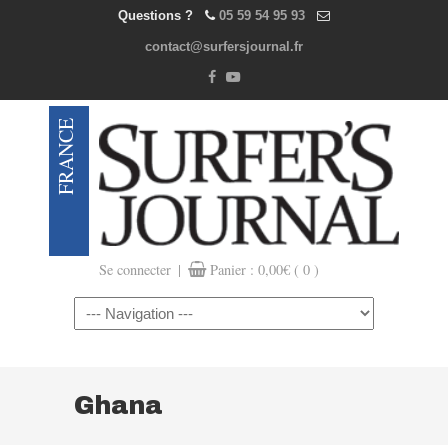
Questions ?
05 59 54 95 93
contact@surfersjournal.fr
|
Se connecter
Panier :
0,00
€
( 0 )
Navigation
Ghana