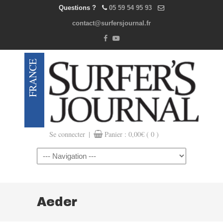
Questions ?
05 59 54 95 93
contact@surfersjournal.fr
|
Se connecter
Panier :
0,00
€
( 0 )
Navigation
Aeder