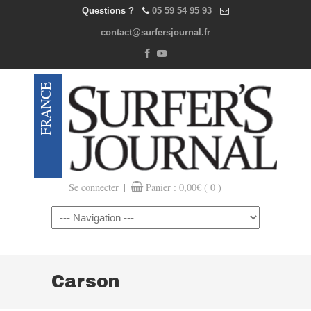
Questions ?
05 59 54 95 93
contact@surfersjournal.fr
|
Se connecter
Panier :
0,00
€
( 0 )
Navigation
Carson