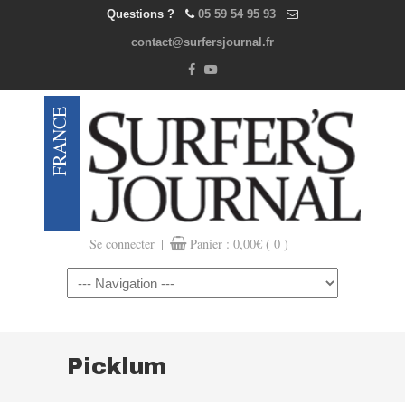
Questions ?
05 59 54 95 93
contact@surfersjournal.fr
|
Se connecter
Panier :
0,00
€
( 0 )
Navigation
Picklum