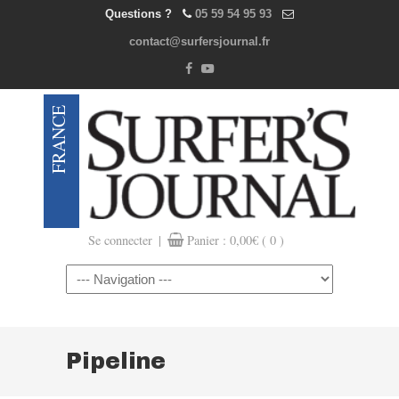
Questions ?
05 59 54 95 93
contact@surfersjournal.fr
|
Se connecter
Panier :
0,00
€
( 0 )
Navigation
Pipeline