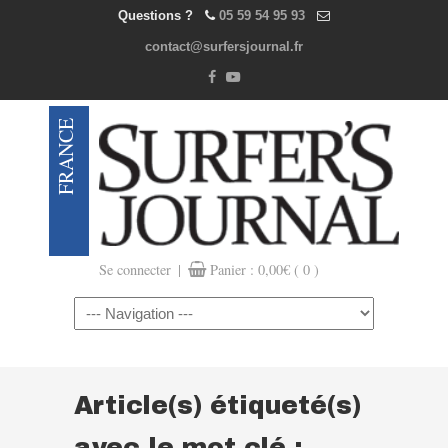
Questions ?
05 59 54 95 93
contact@surfersjournal.fr
|
Se connecter
Panier :
0,00
€
( 0 )
Navigation
Article(s) étiqueté(s)
avec le mot clé :