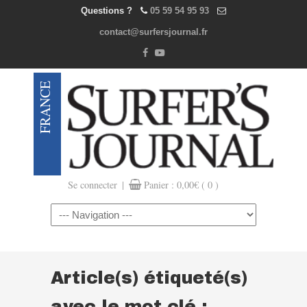
Questions ?
05 59 54 95 93
contact@surfersjournal.fr
|
Se connecter
Panier :
0,00
€
( 0 )
Navigation
Article(s) étiqueté(s)
avec le mot clé :