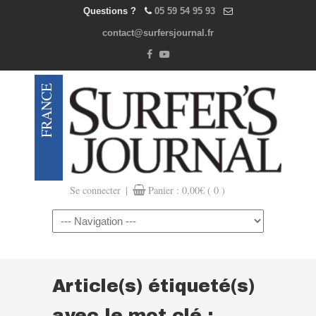
Questions ?
05 59 54 95 93
contact@surfersjournal.fr
|
Se connecter
Panier :
0,00
€
( 0 )
Navigation
Article(s) étiqueté(s)
avec le mot clé :