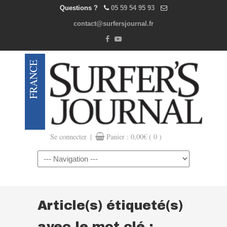
Questions ?
05 59 54 95 93
contact@surfersjournal.fr
|
Se connecter
Panier :
0,00
€
( 0 )
Navigation
Article(s) étiqueté(s)
avec le mot clé :