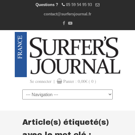
Questions ?
05 59 54 95 93
contact@surfersjournal.fr
|
Se connecter
Panier :
0,00
€
( 0 )
Navigation
Article(s) étiqueté(s)
avec le mot clé :