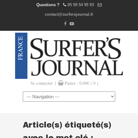
Questions ?
05 59 54 95 93
contact@surfersjournal.fr
|
Se connecter
Panier :
0,00
€
( 0 )
Navigation
Article(s) étiqueté(s)
avec le mot clé :