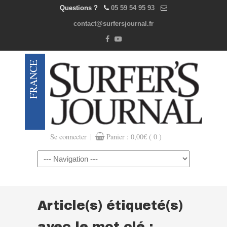
Questions ?
05 59 54 95 93
contact@surfersjournal.fr
|
Se connecter
Panier :
0,00
€
( 0 )
Navigation
Article(s) étiqueté(s)
avec le mot clé :