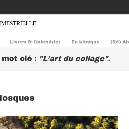
Livres & Calendrier
En kiosque
(Ré) A
e mot clé :
"L’art du collage"
.
kiosques