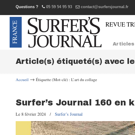
Questions ?
05 59 54 95 93
contact@surfersjournal.fr
Navigation
Articles
Article(s) étiqueté(s) avec l
→
Accueil
Étiquette (Mot-clé) : L’art du collage
Surfer’s Journal 160 en 
Le 8 février 2024
/
Surfer’s Journal