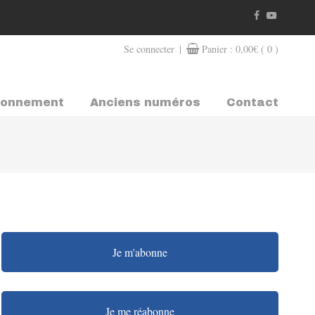
|
Se connecter
Panier :
0,00
€
( 0 )
bonnement
Anciens numéros
Contact
Je m'abonne
Je me réabonne